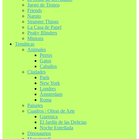
Juego de Tronos
Friends
Naruto
Stranger Things
La Casa de Papel
Peaky Blinders
Minions
Temáticas
Animales
Perros
Gatos
Caballos
Ciudades
París
New York
Londres
Ámsterdam
Roma
Paisajes
Cuadros / Obras de Arte
Guernica
El Jardín de las Delicias
Noche Estrellada
Dinosaurios
Mapamundi