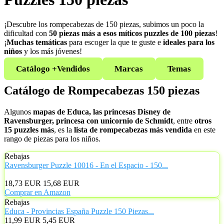
¡Descubre los rompecabezas de 150 piezas, subimos un poco la
dificultad con
50 piezas más a esos míticos puzzles de 100 piezas
!
¡
Muchas temáticas
para escoger la que te guste e
ideales para los
niños
y los más jóvenes!
Catálogo +Vendidos
Marcas
Temas
Catálogo de Rompecabezas 150 piezas
Algunos
mapas de Educa, las princesas Disney de
Ravensburger, princesa con unicornio de Schmidt
, entre
otros
15 puzzles más
, es la
lista de rompecabezas más vendida
en este
rango de piezas para los niños.
Rebajas
Ravensburger Puzzle 10016 - En el Espacio - 150...
18,73 EUR
15,68 EUR
Comprar en Amazon
Rebajas
Educa - Provincias España Puzzle 150 Piezas...
11,99 EUR
5,45 EUR