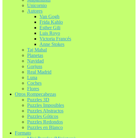
Unicornio
Autores
Van Gogh
Frida Kahlo
Esther Gili
Luis Royo
Victoria Francés
Anne Stokes
Taj Mahal
Planetas
Navidad
Gorjuss
Real Madrid
Luna
Coches
Flores
Otros Rompecabezas
Puzzles 3D
Puzzles Imposibles
Puzzles Abstractos
Puzzles Góticos
Puzzles Redondos
Puzzles en Blanco
Formato