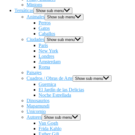
Minions
Temáticas
Show sub menu
Animales
Show sub menu
Perros
Gatos
Caballos
Ciudades
Show sub menu
París
New York
Londres
Ámsterdam
Roma
Paisajes
Cuadros / Obras de Arte
Show sub menu
Guernica
El Jardín de las Delicias
Noche Estrellada
Dinosaurios
Mapamundi
Unicornio
Autores
Show sub menu
Van Gogh
Frida Kahlo
Esther Gili