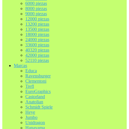
6000 piezas
8000 piezas
9000 piezas
12000 piezas
13200 piezas
13500 piezas
18000 piezas
24000 piezas
33600 piezas
40320 piezas
42000 piezas
52110 piezas
Marcas
Educa
Ravensburger
Clementoni
Trefl
EuroGraphics
Castorland
Anatolian
Schmidt Spiele
Heye
Jumbo
Unidragon
Hanayama