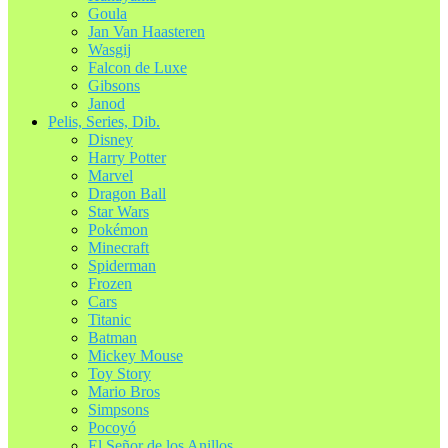
Goula
Jan Van Haasteren
Wasgij
Falcon de Luxe
Gibsons
Janod
Pelis, Series, Dib.
Disney
Harry Potter
Marvel
Dragon Ball
Star Wars
Pokémon
Minecraft
Spiderman
Frozen
Cars
Titanic
Batman
Mickey Mouse
Toy Story
Mario Bros
Simpsons
Pocoyó
El Señor de los Anillos