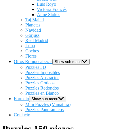
Luis Royo
Victoria Francés
Anne Stokes
Taj Mahal
Planetas
Navidad
Gorjuss
Real Madrid
Luna
Coches
Flores
Otros Rompecabezas
Show sub menu
Puzzles 3D
Puzzles Imposibles
Puzzles Abstractos
Puzzles Góticos
Puzzles Redondos
Puzzles en Blanco
Formato
Show sub menu
Mini Puzzles (Miniatura)
Puzzles Panorámicos
Contacto
Puzzles 150 piezas