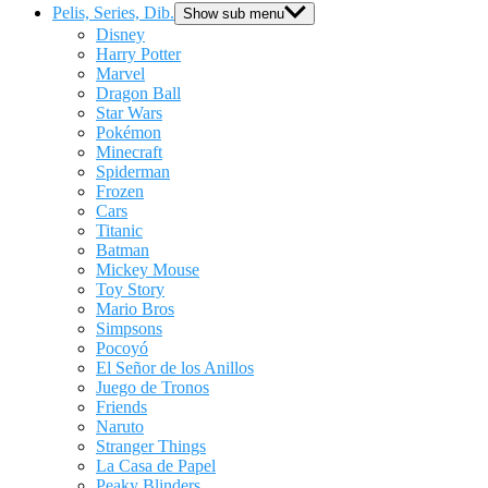
Pelis, Series, Dib.
Show sub menu
Disney
Harry Potter
Marvel
Dragon Ball
Star Wars
Pokémon
Minecraft
Spiderman
Frozen
Cars
Titanic
Batman
Mickey Mouse
Toy Story
Mario Bros
Simpsons
Pocoyó
El Señor de los Anillos
Juego de Tronos
Friends
Naruto
Stranger Things
La Casa de Papel
Peaky Blinders