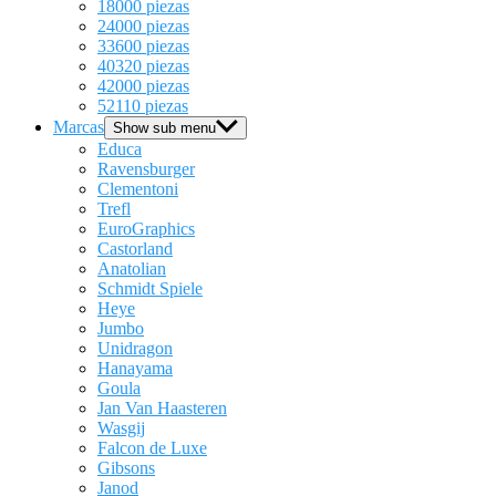
18000 piezas
24000 piezas
33600 piezas
40320 piezas
42000 piezas
52110 piezas
Marcas
Show sub menu
Educa
Ravensburger
Clementoni
Trefl
EuroGraphics
Castorland
Anatolian
Schmidt Spiele
Heye
Jumbo
Unidragon
Hanayama
Goula
Jan Van Haasteren
Wasgij
Falcon de Luxe
Gibsons
Janod