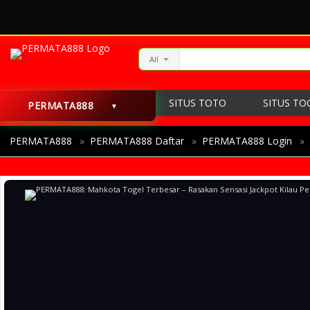
All
SITUS TOTO
SITUS TO
PERMATA888
TOGEL ONLINE
TOGEL
PERMATA888
»
PERMATA888 Daftar
»
PERMATA888 Login
»