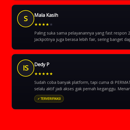
Mala Kasih
S
★
★
★
★
★
Paling suka sama pelayanannya yang fast respon 2
Jackpotnya juga berasa lebih fair, sering banget da
Dedy P
IS
★
★
★
★
★
Sudah coba banyak platform, tapi cuma di PERMATA
selalu aktif jadi akses gak pernah keganggu. Menan
✓ TERVERIFIKASI