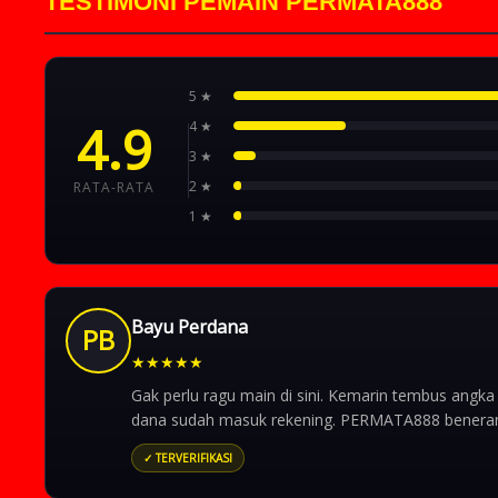
TESTIMONI PEMAIN PERMATA888
5 ★
4.9
4 ★
3 ★
2 ★
RATA-RATA
1 ★
Bayu Perdana
PB
★
★
★
★
★
Gak perlu ragu main di sini. Kemarin tembus ang
dana sudah masuk rekening. PERMATA888 benera
✓ TERVERIFIKASI